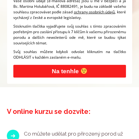
Vaše osobní údaje (e-mailová adresa) jsou u mě v bezpečí a já
Bc. Martina Holubářová, IČ 88082491, je budu na základě vašeho
souhlasu zpracovávat podle zásad
ochrany osobních údajů
, které
vycházejí z české a evropské legislativy.
Stisknutím tlačítka vyjadřujete svůj souhlas s tímto zpracováním
potřebným pro zaslání přístupu k 7 klíčům k vašemu přirozenému
porodu a dalších newsletterů ode mě, které se budou týkat
souvisejících témat.
Svůj souhlas můžete kdykoli odvolat kliknutím na tlačítko
ODHLÁSIT v každém zaslaném e-mailu.
Na tenhle
V online kurzu se dozvíte:
Co můžete udělat pro přirozený porod už