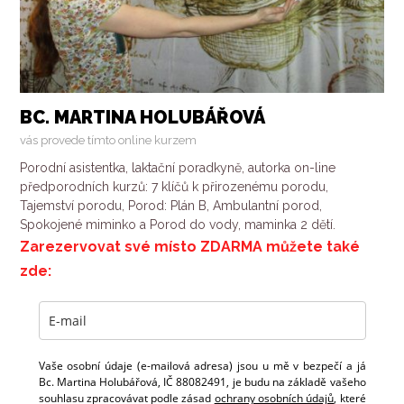
BC. MARTINA HOLUBÁŘOVÁ
vás provede tímto online kurzem
Porodní asistentka, laktační poradkyně, autorka on-line
předporodních kurzů: 7 klíčů k přirozenému porodu,
Tajemství porodu, Porod: Plán B, Ambulantní porod,
Spokojené miminko a Porod do vody, maminka 2 dětí.
Zarezervovat své místo ZDARMA můžete také
zde:
Vaše osobní údaje (e-mailová adresa) jsou u mě v bezpečí a já
Bc. Martina Holubářová, IČ 88082491, je budu na základě vašeho
souhlasu zpracovávat podle zásad
ochrany osobních údajů
, které