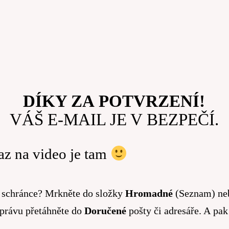
DÍKY ZA POTVRZENÍ!
VÁŠ E-MAIL JE V BEZPEČÍ.
z na video je tam
é schránce? Mrkněte do složky
Hromadné
(Seznam) n
zprávu přetáhněte do
Doručené
pošty či adresáře. A pak