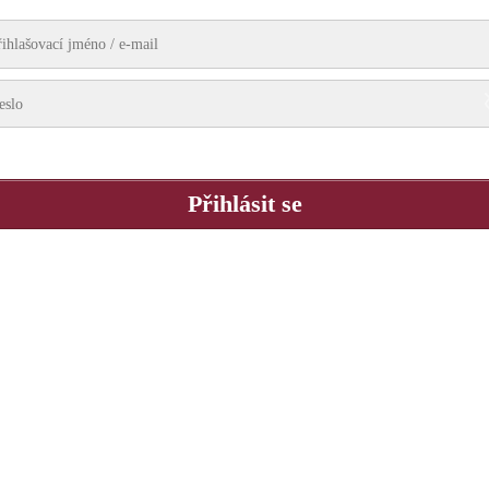
Pamatovat si mě
Přihlásit se
Zapomněli jste heslo?