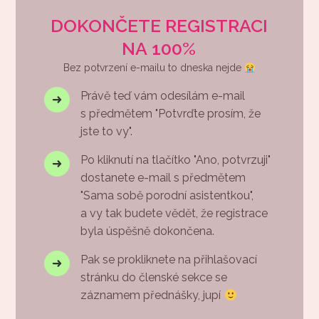
DOKONČETE REGISTRACI
NA 100%
Bez potvrzení e-mailu to dneska nejde
Právě teď vám odesílám e-mail
s předmětem "Potvrďte prosím, že
jste to vy".
Po kliknutí na tlačítko "Ano, potvrzuji"
dostanete e-mail s předmětem
"Sama sobě porodní asistentkou",
a vy tak budete vědět, že registrace
byla úspěšně dokončena.
Pak se prokliknete na přihlašovací
stránku do členské sekce se
záznamem přednášky, jupí