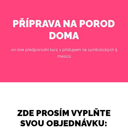
PŘÍPRAVA NA POROD
DOMA
on-line předporodní kurz s přístupem na symbolických 9
měsíců
ZDE PROSÍM VYPLŇTE
SVOU OBJEDNÁVKU: