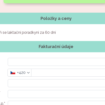
Položky a ceny
 se laktační poradkyní za 60 dní
Fakturační údaje
+420
*
.p.*