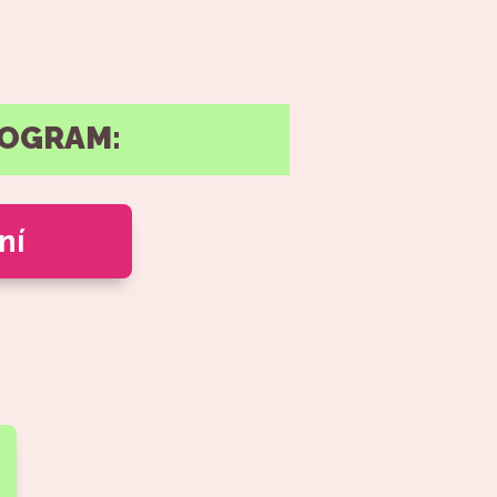
ROGRAM:
ní