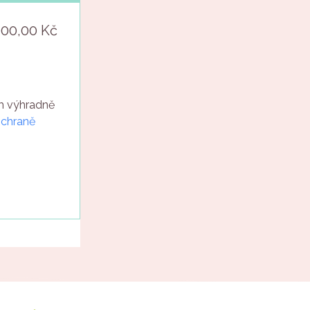
000,00 Kč
ám výhradně
ochraně