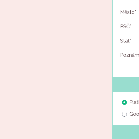
Město*
PSČ*
Stát*
Poznám
Plat
Goo