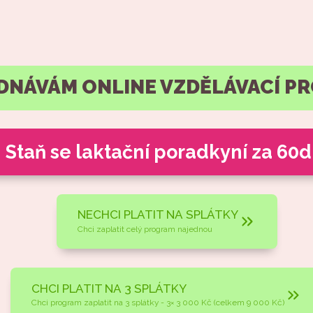
DNÁVÁM ONLINE VZDĚLÁVACÍ P
Staň se laktační poradkyní za 60d
NECHCI PLATIT NA SPLÁTKY
Chci zaplatit celý program najednou
CHCI PLATIT NA 3 SPLÁTKY
Chci program zaplatit na 3 splátky - 3× 3 000 Kč (celkem 9 000 Kč)