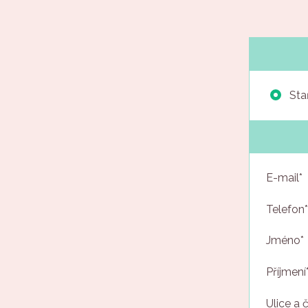
Staň
E-mail*
Telefon*
Jméno*
Příjmení
Ulice a č