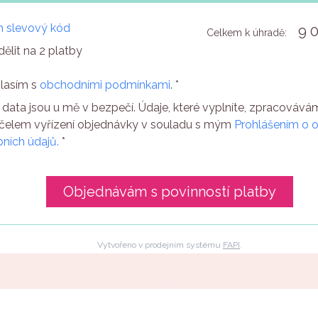
 slevový kód
9 
Celkem k úhradě:
ělit na
2
platby
lasím s
obchodními podmínkami
. *
 data jsou u mě v bezpečí. Údaje, které vyplníte, zpracováv
čelem vyřízení objednávky v souladu s mým
Prohlášením o 
ních údajů.
*
Objednávám s povinností platby
Vytvořeno v prodejním systému
FAPI
.