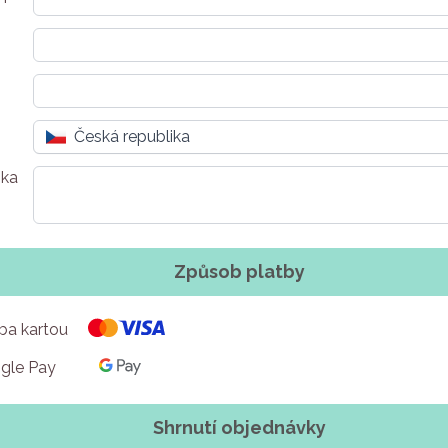
Česká republika
ka
Způsob platby
ba kartou
gle Pay
Shrnutí objednávky