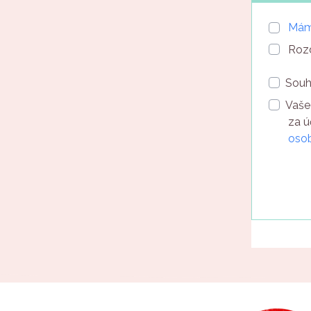
Mám
Rozd
Souh
Vaše
za ú
osob