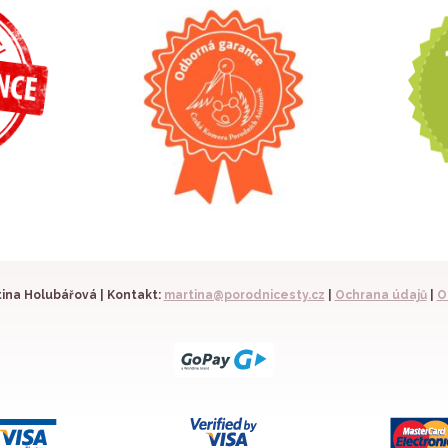
ina Holubářová | Kontakt:
martina@porodnicesty.cz
|
Ochrana údajů
|
O