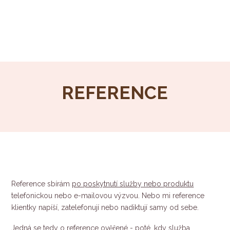
REFERENCE
Reference sbírám
po poskytnutí služby nebo produktu
telefonickou nebo e-mailovou výzvou. Nebo mi reference
klientky napíší, zatelefonují nebo nadiktují samy od sebe.
Jedná se tedy o
reference ověřené
- poté, kdy služba