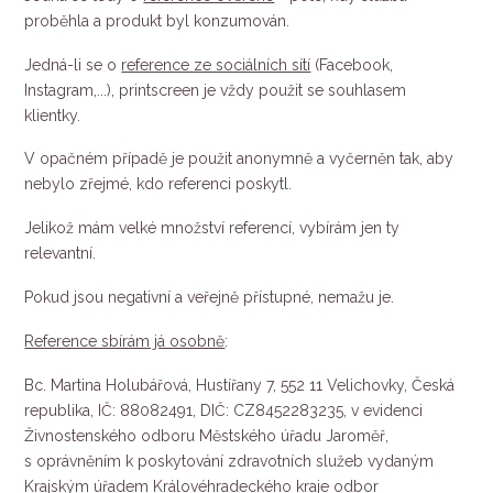
proběhla a produkt byl konzumován.
Jedná-li se o
reference ze sociálních sítí
(Facebook,
Instagram,...), printscreen je vždy použit se souhlasem
klientky.
V opačném případě je použit anonymně a vyčerněn tak, aby
nebylo zřejmé, kdo referenci poskytl.
Jelikož mám velké množství referencí, vybírám jen ty
relevantní.
Pokud jsou negativní a veřejně přístupné, nemažu je.
Reference sbírám já osobně
:
Bc. Martina Holubářová, Hustířany 7, 552 11 Velichovky, Česká
republika, IČ: 88082491, DIČ: CZ8452283235, v evidenci
Živnostenského odboru Městského úřadu Jaroměř,
s oprávněním k poskytování zdravotních služeb vydaným
Krajským úřadem Královéhradeckého kraje odbor