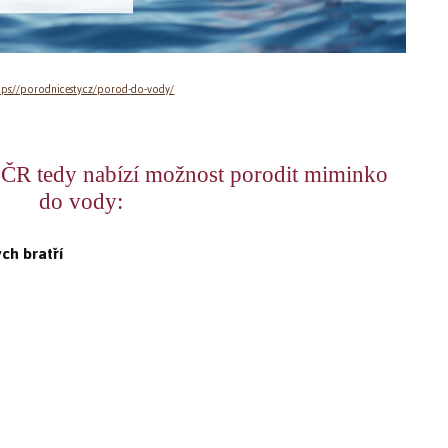
tps://porodnicesty.cz/porod-do-vody/
 ČR tedy nabízí možnost porodit miminko
do vody:
ch bratří