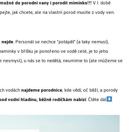
možné do porodní vany i porodit miminko!!!
V I. době
ejte, jak chcete, ale na vlastní porod musíte z vody ven.
o nejde
. Personál se nechce “potápět” (a taky nemusí),
maminky v bříšku je ponořeno ve vodě celé, je to jeho
je nesmysl), u nás se to nedělá, neumíme to (ale můžeme se
ých vodách
najdeme porodnice
, kde vědí, oč běží, a porody
od vodní hladinu, běžně rodičkám nabízí
. Čtěte dál