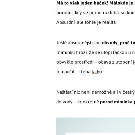
Má to však jeden háček! Málokde je 
porodní, kdy se porod rozbíhá, se koup
Absurdní, ale tohle je realita.
Ještě absurdnější jsou
důvody, proč t
miminku hrozí, že se utopí (ačkoli u 
obvyklé prostředí – obava z utopení 
to naučit – třeba
tady
).
Naštěstí nic není nemožné a i v česk
do vody – konkrétně
porod miminka p