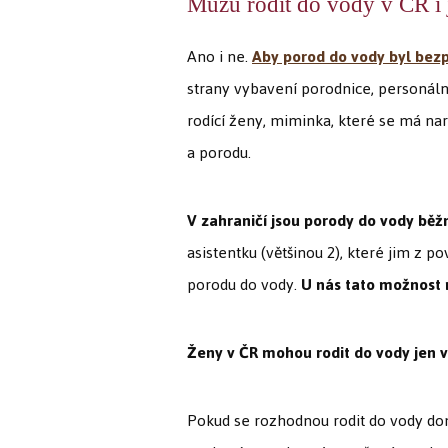
Můžu rodit do vody v ČR i 
Ano i ne.
Aby porod do vody byl bezp
strany vybavení porodnice, personální
rodící ženy, miminka, které se má nar
a porodu.
V zahraničí jsou porody do vody
běž
asistentku (většinou 2), které jim z p
porodu do vody.
U nás tato možnost 
Ženy v ČR mohou rodit do vody jen v
Pokud se rozhodnou rodit do vody do