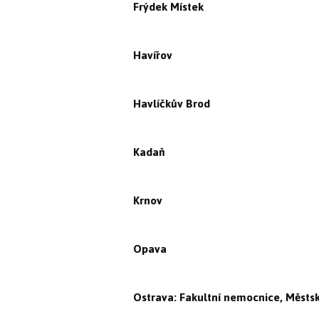
Frýdek Místek
Havířov
Havlíčkův Brod
Kadaň
Krnov
Opava
Ostrava: Fakultní nemocnice, Měst