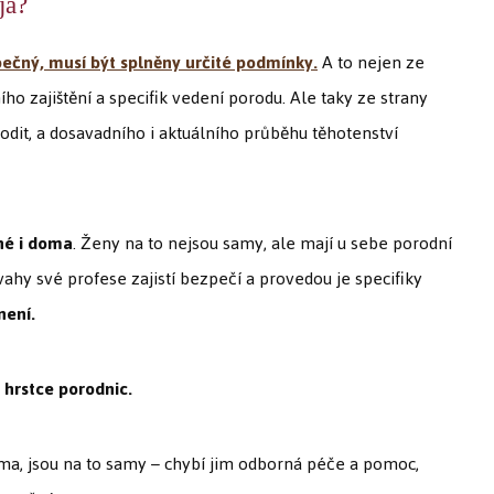
já?
ečný, musí být splněny určité podmínky.
A to nejen ze
ho zajištění a specifik vedení porodu. Ale taky ze strany
odit, a dosavadního i aktuálního průběhu těhotenství
né i doma
. Ženy na to nejsou samy, ale mají u sebe porodní
ovahy své profese zajistí bezpečí a provedou je specifiky
není.
 hrstce porodnic.
ma, jsou na to samy – chybí jim odborná péče a pomoc,