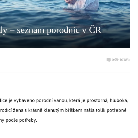
ody – seznam porodnic v ČR
0
10383x
ce je vybaveno porodní vanou, která je prostorná, hluboká,
rodící žena s krásně klenutým bříškem našla tolik potřebné
hy podle potřeby.