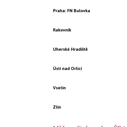
Praha: FN Bulovka
Rakovník
Uherské Hradiště
Ústí nad Orlicí
Vsetín
Zlín