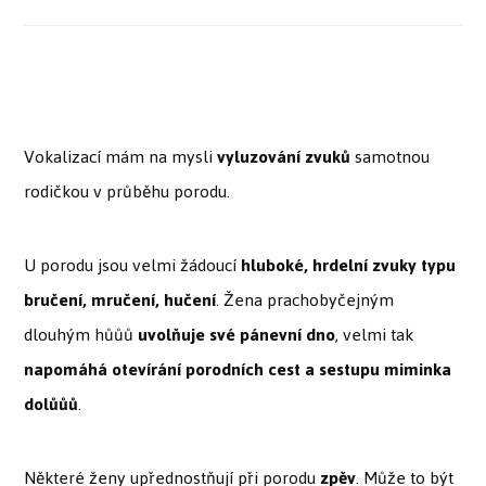
Vokalizací mám na mysli
vyluzování zvuků
samotnou
rodičkou v průběhu porodu.
U porodu jsou velmi žádoucí
hluboké, hrdelní zvuky typu
bručení, mručení, hučení
. Žena prachobyčejným
dlouhým hůůů
uvolňuje své pánevní dno
, velmi tak
napomáhá otevírání porodních cest a sestupu miminka
dolůůů
.
Některé ženy upřednostňují při porodu
zpěv
. Může to být