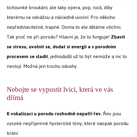
tichounké broukání, ale taky opera, pop, rock, díky
kterému se odvážou a následně uvolní. Pro někoho
nepředstavitelné, trapné. Doma to ale děláme všichni.
Tak proč ne při porodu? Hlavní je, že to funguje!
Zbavit
se stresu, uvolnit se, dodat si energii a s porodním
procesem se sladit
, jednodušší už to být nemůže a nic to
nestojí. Možná jen trochu odvahy.
Nebojte se vypustit lvici, která ve vás
dřímá
K vokalizaci u porodu rozhodně nepatří řev.
Řev jsou
vysoké nepříjemné hysterické tóny, které naopak porodu
brání.