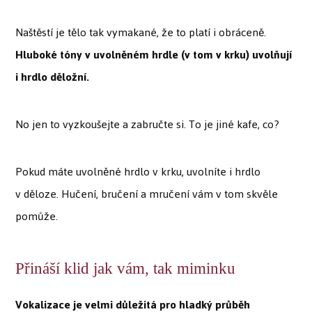
Naštěstí je tělo tak vymakané, že to platí i obráceně.
Hluboké tóny v uvolněném hrdle (v tom v krku) uvolňují
i hrdlo děložní.
No jen to vyzkoušejte a zabručte si. To je jiné kafe, co?
Pokud máte uvolněné hrdlo v krku, uvolníte i hrdlo
v děloze. Hučení, bručení a mručení vám v tom skvěle
pomůže.
Přináší klid jak vám, tak miminku
Vokalizace je velmi důležitá pro hladký průběh