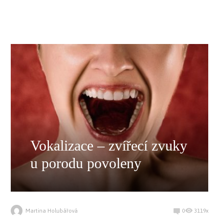
Vokalizace – zvířecí zvuky
u porodu povoleny
Martina Holubářová
0
3119x