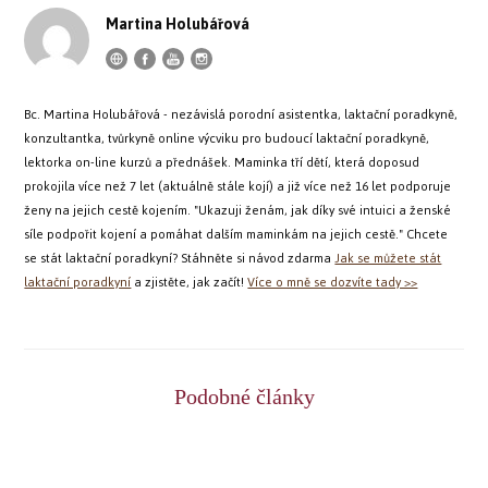
Martina Holubářová
Bc. Martina Holubářová - nezávislá porodní asistentka, laktační poradkyně,
konzultantka, tvůrkyně online výcviku pro budoucí laktační poradkyně,
lektorka on-line kurzů a přednášek. Maminka tří dětí, která doposud
prokojila více než 7 let (aktuálně stále kojí) a již více než 16 let podporuje
ženy na jejich cestě kojením. "Ukazuji ženám, jak díky své intuici a ženské
síle podpořit kojení a pomáhat dalším maminkám na jejich cestě." Chcete
se stát laktační poradkyní? Stáhněte si návod zdarma
Jak se můžete stát
laktační poradkyní
a zjistěte, jak začít!
Více o mně se dozvíte tady >>
Podobné články