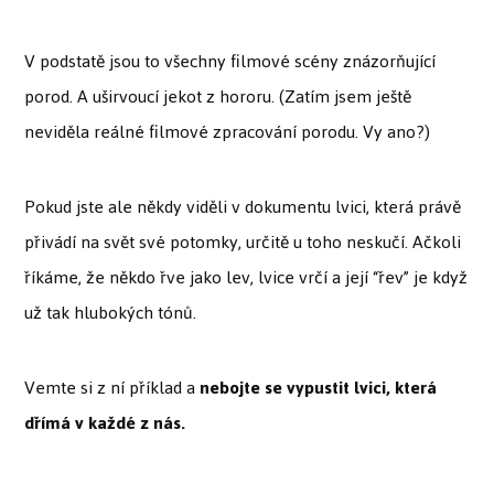
V podstatě jsou to všechny filmové scény znázorňující
porod. A uširvoucí jekot z hororu. (Zatím jsem ještě
neviděla reálné filmové zpracování porodu. Vy ano?)
Pokud jste ale někdy viděli v dokumentu lvici, která právě
přivádí na svět své potomky, určitě u toho neskučí. Ačkoli
říkáme, že někdo řve jako lev, lvice vrčí a její “řev” je když
už tak hlubokých tónů.
Vemte si z ní příklad a
nebojte se vypustit lvici, která
dřímá
v každé z nás.